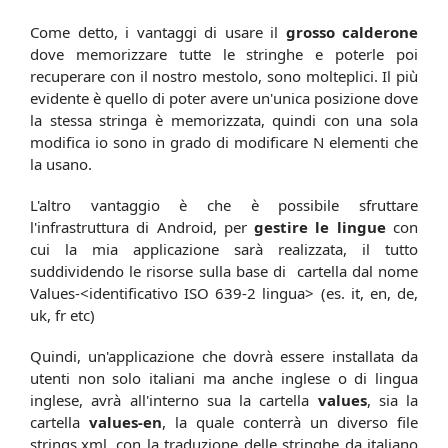
Come detto, i vantaggi di usare il
grosso calderone
dove memorizzare tutte le stringhe e poterle poi
recuperare con il nostro mestolo, sono molteplici. Il più
evidente è quello di poter avere un'unica posizione dove
la stessa stringa è memorizzata, quindi con una sola
modifica io sono in grado di modificare N elementi che
la usano.
L'altro vantaggio è che è possibile sfruttare
l'infrastruttura di Android, per
gestire le lingue
con
cui la mia applicazione sarà realizzata, il tutto
suddividendo le risorse sulla base di cartella dal nome
Values-<identificativo ISO 639-2 lingua> (es. it, en, de,
uk, fr etc)
Quindi, un'applicazione che dovrà essere installata da
utenti non solo italiani ma anche inglese o di lingua
inglese, avrà all'interno sua la cartella
values
, sia la
cartella
values-en
, la quale conterrà un diverso file
strings.xml, con la traduzione delle stringhe da italiano