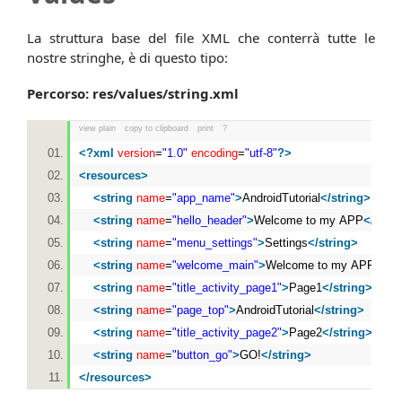
La struttura base del file XML che conterrà tutte le
nostre stringhe, è di questo tipo:
Percorso: res/values/string.xml
view plain
copy to clipboard
print
?
<?
xml
version
=
"1.0"
encoding
=
"utf-8"
?>
<
resources
>
<
string
name
=
"app_name"
>
AndroidTutorial
</
string
>
<
string
name
=
"hello_header"
>
Welcome to my APP
</
strin
<
string
name
=
"menu_settings"
>
Settings
</
string
>
<
string
name
=
"welcome_main"
>
Welcome to my APP
</
str
<
string
name
=
"title_activity_page1"
>
Page1
</
string
>
<
string
name
=
"page_top"
>
AndroidTutorial
</
string
>
<
string
name
=
"title_activity_page2"
>
Page2
</
string
>
<
string
name
=
"button_go"
>
GO!
</
string
>
</
resources
>