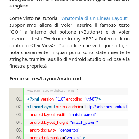
a inglese.
Come visto nel tutorial "
Anatomia di un Linear Layout
",
supponiamo allora di voler inserire il famoso testo
"GO!" all'interno del bottone (<Button>) e di voler
inserire il testo "Welcome to my APP" all'interno di un
controllo <TextView>. Dal codice che vedi qui sotto, si
nota chiaramente in quali punti sono state inserite le
stringhe, tramite l'ausilio di Android Studio o Eclipse e la
finestra proprietà.
Percorso: res/Layout/main.xml
view plain
copy to clipboard
print
?
<?
xml
version
=
"1.0"
encoding
=
"utf-8"
?>
<
LinearLayout
xmlns:android
=
"http://schemas.android.com/a
android:layout_width
=
"match_parent"
android:layout_height
=
"match_parent"
android:gravity
=
"center|top"
android:orientation
=
"vertical"
>