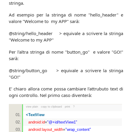
stringa.
Ad esempio per la stringa di nome "hello_header" e
valore "Welcome to my APP" sarà:
@string/hello_header > equivale a scrivere la stringa
"Welcome to my APP"
Per l'altra stringa di nome "button_go" e valore "GO!"
sarà:
@string/button_go > equivale a scrivere la stringa
"GO!"
E' chiaro allora come possa cambiare l'attrubuto text di
ogni controllo. Nel primo caso diventerà:
view plain
copy to clipboard
print
?
<
TextView
android:id
=
"@+id/textView1"
android:layout_width
=
"wrap_content"