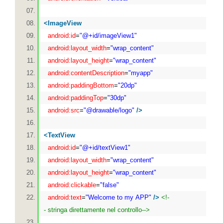
<
ImageView
android:id
=
"@+id/imageView1"
android:layout_width
=
"wrap_content"
android:layout_height
=
"wrap_content"
android:contentDescription
=
"myapp"
android:paddingBottom
=
"20dp"
android:paddingTop
=
"30dp"
android:src
=
"@drawable/logo"
/>
<
TextView
android:id
=
"@+id/textView1"
android:layout_width
=
"wrap_content"
android:layout_height
=
"wrap_content"
android:clickable
=
"false"
android:text
=
"Welcome to my APP"
/>
<!-
- stringa direttamente nel controllo-->