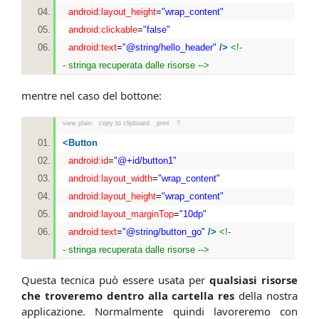
android:layout_height
=
"wrap_content"
android:clickable
=
"false"
android:text
=
"@string/hello_header"
/>
<!-
- stringa recuperata dalle risorse -->
mentre nel caso del bottone:
view plain
copy to clipboard
print
?
<
Button
android:id
=
"@+id/button1"
android:layout_width
=
"wrap_content"
android:layout_height
=
"wrap_content"
android:layout_marginTop
=
"10dp"
android:text
=
"@string/button_go"
/>
<!-
- stringa recuperata dalle risorse -->
Questa tecnica può essere usata per
qualsiasi risorse
che troveremo dentro alla cartella res
della nostra
applicazione. Normalmente quindi lavoreremo con