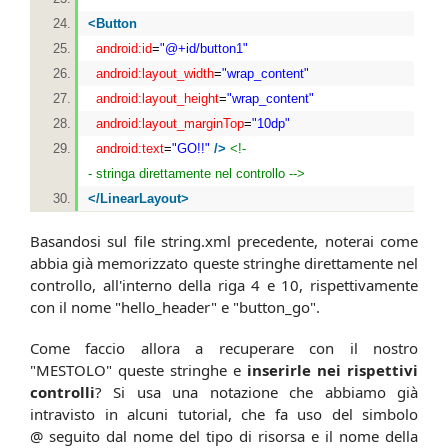
<
Button
android:id
=
"@+id/button1"
android:layout_width
=
"wrap_content"
android:layout_height
=
"wrap_content"
android:layout_marginTop
=
"10dp"
android:text
=
"GO!!"
/>
<!-
- stringa direttamente nel controllo -->
</
LinearLayout
>
Basandosi sul file string.xml precedente, noterai come
abbia già memorizzato queste stringhe direttamente nel
controllo, all'interno della riga 4 e 10, rispettivamente
con il nome "hello_header" e "button_go".
Come faccio allora a recuperare con il nostro
"MESTOLO" queste stringhe e
inserirle nei rispettivi
controlli
? Si usa una notazione che abbiamo già
intravisto in alcuni tutorial, che fa uso del simbolo
@ seguito dal nome del tipo di risorsa e il nome della