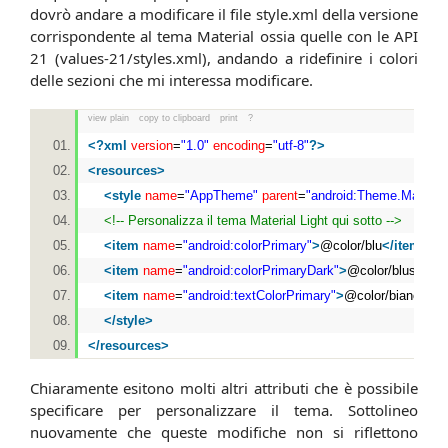
dovrò andare a modificare il file style.xml della versione
corrispondente al tema Material ossia quelle con le API
21 (values-21/styles.xml), andando a ridefinire i colori
delle sezioni che mi interessa modificare.
view plain
copy to clipboard
print
?
<?
xml
version
=
"1.0"
encoding
=
"utf-8"
?>
<
resources
>
<
style
name
=
"AppTheme"
parent
=
"android:Theme.Material
<!-- Personalizza il tema Material Light qui sotto -->
<
item
name
=
"android:colorPrimary"
>
@color/blu
</
item
>
<
item
name
=
"android:colorPrimaryDark"
>
@color/bluscuro
<
<
item
name
=
"android:textColorPrimary"
>
@color/bianco
</
i
</
style
>
</
resources
>
Chiaramente esitono molti altri attributi che è possibile
specificare per personalizzare il tema. Sottolineo
nuovamente che queste modifiche non si riflettono