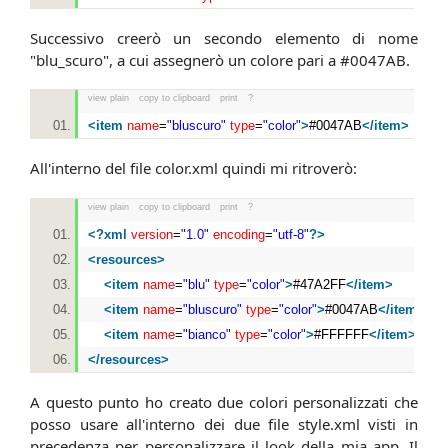
Successivo creerò un secondo elemento di nome
"blu_scuro", a cui assegnerò un colore pari a #0047AB.
view plain
copy to clipboard
print
?
<
item
name
=
"bluscuro"
type
=
"color"
>
#0047AB
</
item
>
All'interno del file color.xml quindi mi ritroverò:
view plain
copy to clipboard
print
?
<?
xml
version
=
"1.0"
encoding
=
"utf-8"
?>
<
resources
>
<
item
name
=
"blu"
type
=
"color"
>
#47A2FF
</
item
>
<
item
name
=
"bluscuro"
type
=
"color"
>
#0047AB
</
item
>
<
item
name
=
"bianco"
type
=
"color"
>
#FFFFFF
</
item
>
</
resources
>
A questo punto ho creato due colori personalizzati che
posso usare all'interno dei due file style.xml visti in
precedenza per personalizzare il look della mia app. Il