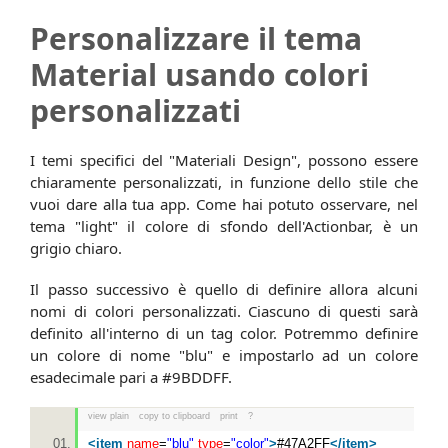
Personalizzare il tema
Material usando colori
personalizzati
I temi specifici del "Materiali Design", possono essere
chiaramente personalizzati, in funzione dello stile che
vuoi dare alla tua app. Come hai potuto osservare, nel
tema "light" il colore di sfondo dell'Actionbar, è un
grigio chiaro.
Il passo successivo è quello di definire allora alcuni
nomi di colori personalizzati. Ciascuno di questi sarà
definito all'interno di un tag color. Potremmo definire
un colore di nome "blu" e impostarlo ad un colore
esadecimale pari a #9BDDFF.
view plain
copy to clipboard
print
?
<
item
name
=
"blu"
type
=
"color"
>
#47A2FF
</
item
>