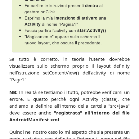
Fa partire le istruzioni presenti
dentro
al
gestore onClick
Esprimo la mia
intenzione di attivare una
Activity
di nome "Pagina1"
Faccio partire l'activity con
startActivity()
"Magicamente" appare sullo schermo il
nuovo layout, che oscura il precedente.
Se tutto è corretto, in teoria l'utente dovrebbe
visualizzare sullo schermo proprio il layout definity
nell'istruzione setContentView() dell'activity di nome
"Page1".
NB:
In realtà se testiamo il tutto, potrebbe verificarsi un
errore. E questo perchè ogni Activity (classe), che
andiamo a definire all'interno della cartella "src>java"
deve essere anche
"registrata" all'interno del file
AndroidManifest.xml
.
Quindi nel nostro caso io mi aspetto che sia presente un
nodo <activity> con definito all'interno il nome del file