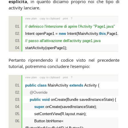
esplicita
, in quanto diciamo proprio noi che tipo di
activity lanciare.
view plain
copy to clipboard
print
?
// definisco l'intenzione di aprire l'Activity "Page1.java"
Intent openPage1 =
new
Intent(MainActivity.
this
,Page1.
class
// passo all'attivazione dell'activity page1.java
startActivity(openPage1);
Pertanto riprendendo il codice visto nel precedente
tutorial, potremmo concludere l'esempio:
view plain
copy to clipboard
print
?
public
class
MainActivity
extends
Activity {
@Override
public
void
onCreate(Bundle savedInstanceState) {
super
.onCreate(savedInstanceState);
setContentView(R.layout.main);
Button btnHome=