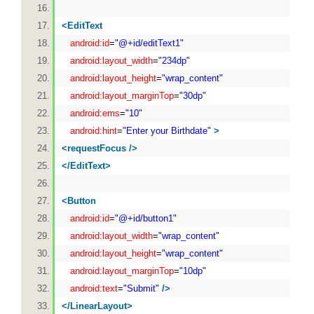
<
EditText
android:id
=
"@+id/editText1"
android:layout_width
=
"234dp"
android:layout_height
=
"wrap_content"
android:layout_marginTop
=
"30dp"
android:ems
=
"10"
android:hint
=
"Enter your Birthdate"
>
<
requestFocus
/>
</
EditText
>
<
Button
android:id
=
"@+id/button1"
android:layout_width
=
"wrap_content"
android:layout_height
=
"wrap_content"
android:layout_marginTop
=
"10dp"
android:text
=
"Submit"
/>
</
LinearLayout
>