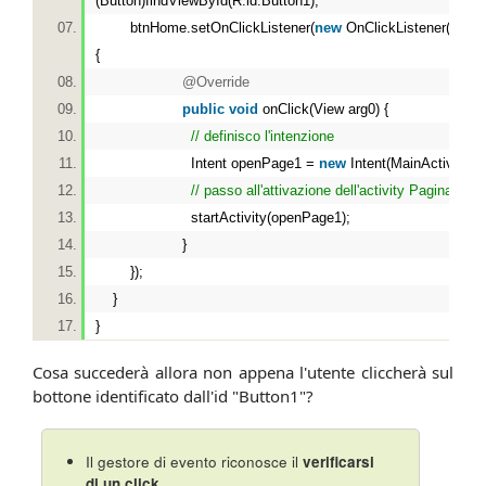
(Button)findViewById(R.id.Button1);
btnHome.setOnClickListener(
new
OnClickListener()
{
@Override
public
void
onClick(View arg0) {
// definisco l'intenzione
Intent openPage1 =
new
Intent(MainActivity.
th
// passo all'attivazione dell'activity Pagina.jav
startActivity(openPage1);
}
});
}
}
Cosa succederà allora non appena l'utente cliccherà sul
bottone identificato dall'id "Button1"?
Il gestore di evento riconosce il
verificarsi
di un click