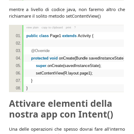
mentre a livello di codice java, non faremo altro che
richiamare il solito metodo setContentView()
view plain
copy to clipboard
print
?
public
class
Page1
extends
Activity {
@Override
protected
void
onCreate(Bundle savedInstanceState) {
super
.onCreate(savedInstanceState);
setContentView(R.layout.page1);
}
}
Attivare elementi della
nostra app con Intent()
Una delle operazioni che spesso dovrai fare all'interno