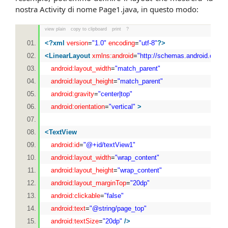
nostra Activity di nome Page1.java, in questo modo:
view plain
copy to clipboard
print
?
<?
xml
version
=
"1.0"
encoding
=
"utf-8"
?>
<
LinearLayout
xmlns:android
=
"http://schemas.android.com/a
android:layout_width
=
"match_parent"
android:layout_height
=
"match_parent"
android:gravity
=
"center|top"
android:orientation
=
"vertical"
>
<
TextView
android:id
=
"@+id/textView1"
android:layout_width
=
"wrap_content"
android:layout_height
=
"wrap_content"
android:layout_marginTop
=
"20dp"
android:clickable
=
"false"
android:text
=
"@string/page_top"
android:textSize
=
"20dp"
/>