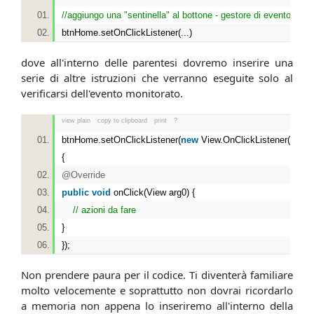
//aggiungo una "sentinella" al bottone - gestore di evento
btnHome.setOnClickListener(...)
dove all'interno delle parentesi dovremo inserire una
serie di altre istruzioni che verranno eseguite solo al
verificarsi dell'evento monitorato.
view plain
copy to clipboard
print
?
btnHome.setOnClickListener(
new
View.OnClickListener()
{
@Override
public
void
onClick(View arg0) {
// azioni da fare
}
});
Non prendere paura per il codice. Ti diventerà familiare
molto velocemente e soprattutto non dovrai ricordarlo
a memoria non appena lo inseriremo all'interno della