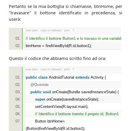
Pertanto se la mia bottiglia si chiamasse, btnHome, per
"travasare" il bottone identificato in precedenza, si
userà:
view plain
copy to clipboard
print
?
// Identifico il bottone Button1 e lo travaso in una variabile
btnHome = findViewById(R.id.button1);
Questo il codice che abbiamo scritto fino ad ora:
view plain
copy to clipboard
print
?
public
class
AndroidTutorial
extends
Activity {
@Override
public
void
onCreate(Bundle savedInstanceState) {
super
.onCreate(savedInstanceState);
setContentView(R.layout.main);
// Identifico il bottone tramite il proprio id, Button1
Button btnHome=
(Button)findViewById(R.id.button1);