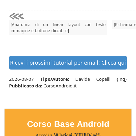
[
Anatomia di un linear layout con testo
[
Richiamare 
immagine e bottone cliccabile
]
Ricevi i prossimi tutorial per email! Clicca qui
2026-08-07
Tipo/Autore:
Davide Copelli {ing}
Pubblicato da:
CorsoAndroid.it
Corso Base Android
30 lezioni (VIDEO/.pdf)
Accedi a