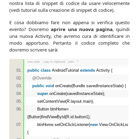
nostra lista di snippet di codice da usare velocemente
(vedi tutorial sulla creazione di snippet di codice).
E cosa dobbiamo fare non appena si verifica questo
evento? Dovremo
aprire una nuova pagina
, quindi
una nuova Activity, che avremo cura di identificare in
modo apportuno. Pertanto il codice completo che
dovremo scrivere sarà:
view plain
copy to clipboard
print
?
public
class
AndroidTutorial
extends
Activity {
@Override
public
void
onCreate(Bundle savedInstanceState) {
super
.onCreate(savedInstanceState);
setContentView(R.layout.main);
Button btnHome=
(Button)findViewById(R.id.button1);
btnHome.setOnClickListener(
new
View.OnClickListener(
{