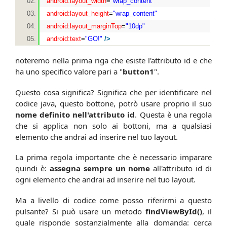
android:layout_width
=
"wrap_content"
android:layout_height
=
"wrap_content"
android:layout_marginTop
=
"10dp"
android:text
=
"GO!"
/>
noteremo nella prima riga che esiste l'attributo id e che
ha uno specifico valore pari a "
button1
".
Questo cosa significa? Significa che per identificare nel
codice java, questo bottone, potrò usare proprio il suo
nome definito nell'attributo id
. Questa è una regola
che si applica non solo ai bottoni, ma a qualsiasi
elemento che andrai ad inserire nel tuo layout.
La prima regola importante che è necessario imparare
quindi è:
assegna sempre un nome
all'attributo id di
ogni elemento che andrai ad inserire nel tuo layout.
Ma a livello di codice come posso riferirmi a questo
pulsante? Si può usare un metodo
findViewById()
, il
quale risponde sostanzialmente alla domanda: cerca