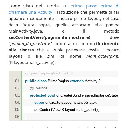
Come visto nel tutorial "
Il primo passo prima di
chiamare una Activity
", l'istruzione che permette di far
apparire magicamente il nostro primo layout, nel caso
della figura sopra, quello associato alla pagina
MainActivity.java, è il metodo
setContentView(pagina_da_mostrare)
, dove
"pagina_da_mostrare"
, non è altro che un
riferimento
alla risorsa
che si vuole prelevare, ossia il nostro
layout
o file .xml di nome
main_activity.xml
(R.layout.main_activity).
view plain
copy to clipboard
print
?
public
class
PrimaPagina
extends
Activity {
@Override
protected
void
onCreate(Bundle savedInstanceState) {
super
.onCreate(savedInstanceState);
setContentView(R.layout.main_activity);
....