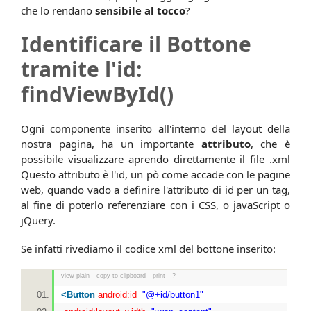
che lo rendano
sensibile al tocco
?
Identificare il Bottone
tramite l'id:
findViewById()
Ogni componente inserito all'interno del layout della
nostra pagina, ha un importante
attributo
, che è
possibile visualizzare aprendo direttamente il file .xml
Questo attributo è l'id, un pò come accade con le pagine
web, quando vado a definire l'attributo di id per un tag,
al fine di poterlo referenziare con i CSS, o javaScript o
jQuery.
Se infatti rivediamo il codice xml del bottone inserito:
view plain
copy to clipboard
print
?
<
Button
android:id
=
"@+id/button1"