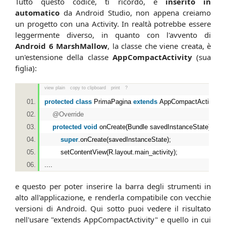
Tutto questo codice, ti ricordo, è
inserito in
automatico
da Android Studio, non appena creiamo
un progetto con una Activity. In realtà potrebbe essere
leggermente diverso, in quanto con l'avvento di
Android 6 MarshMallow
, la classe che viene creata, è
un'estensione della classe
AppCompactActivity
(sua
figlia):
view plain
copy to clipboard
print
?
protected
class
PrimaPagina
extends
AppCompactActivit
@Override
protected
void
onCreate(Bundle savedInstanceState) {
super
.onCreate(savedInstanceState);
setContentView(R.layout.main_activity);
....
e questo per poter inserire la barra degli strumenti in
alto all'applicazione, e renderla compatibile con vecchie
versioni di Android. Qui sotto puoi vedere il risultato
nell'usare "extends AppCompactActivity" e quello in cui